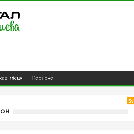
каві місця
Корисно
РОН