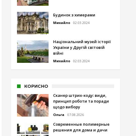
Будинок з химерами
Михайло
02.03.2024
Національний музей історії
України у Другій світовій
війні
Михайло
02.03.2024
КОРИСНО
Сканер штрих-коду: види,
принцип роботи та поради
щодо вибору
Ольга
07.08.2026
Современные полимерные
решения для дома и дачи