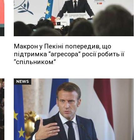
Макрон у Пекіні попередив, що
підтримка “агресора” росії робить її
“спільником”
NEWS