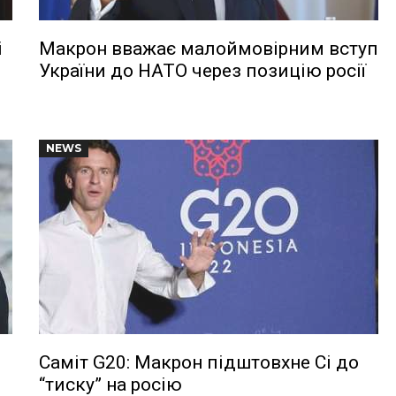
і
Макрон вважає малоймовірним вступ
України до НАТО через позицію росії
NEWS
Саміт G20: Макрон підштовхне Сі до
“тиску” на росію