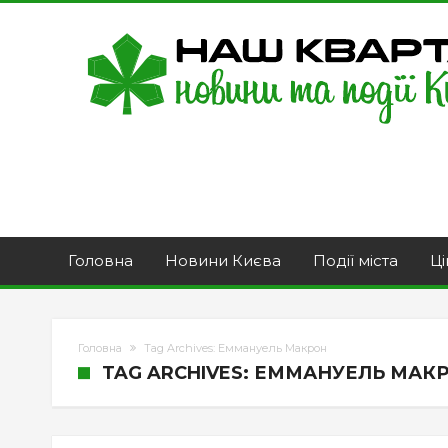
Головна
Новини Києва
Події міста
Ці
Головна
Tag Archives: Еммануель Макрон
TAG ARCHIVES: ЕММАНУЕЛЬ МАК