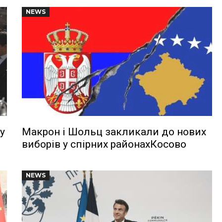
NEWS
у
Макрон і Шольц закликали до нових
виборів у спірних районахКосово
NEWS