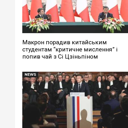
Макрон порадив китайським
студентам “критичне мислення” і
попив чай з Сі Цзіньпіном
NEWS