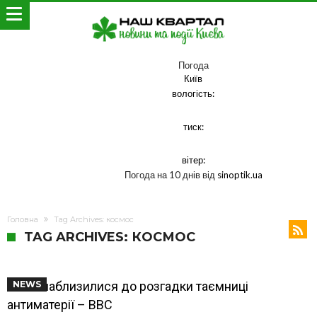
Погода
Київ
вологість:
тиск:
вітер:
Погода на 10 днів від
sinoptik.ua
Головна
Tag Archives: космос
TAG ARCHIVES: КОСМОС
Вчені наблизилися до розгадки таємниці
NEWS
антиматерії – ВВС