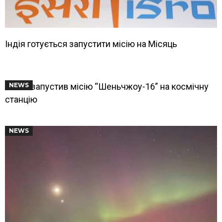
Індія готується запустити місію на Місяць
Китай запустив місію “Шеньчжоу-16” на космічну
NEWS
станцію
NEWS