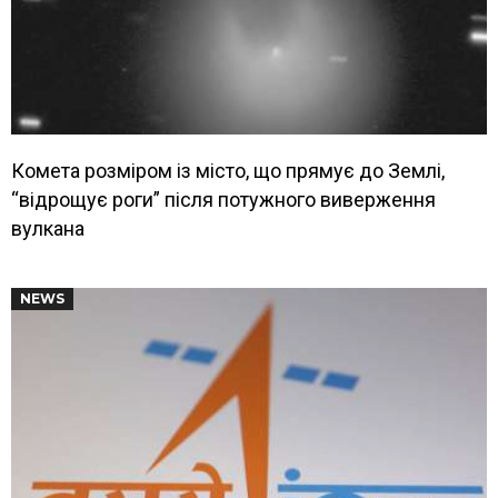
Комета розміром із місто, що прямує до Землі,
“відрощує роги” після потужного виверження
вулкана
NEWS