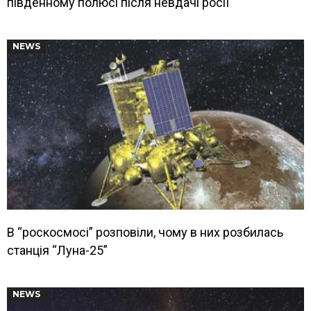
південному полюсі після невдачі росії
NEWS
В “роскосмосі” розповіли, чому в них розбилась
станція “Луна-25”
NEWS