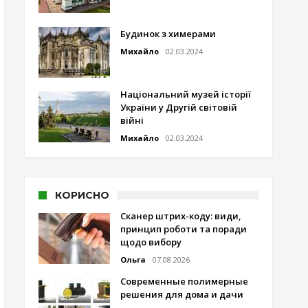
Будинок з химерами
Михайло
02.03.2024
Національний музей історії
України у Другій світовій
війні
Михайло
02.03.2024
КОРИСНО
Сканер штрих-коду: види,
принцип роботи та поради
щодо вибору
Ольга
07.08.2026
Современные полимерные
решения для дома и дачи