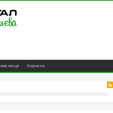
каві місця
Корисно