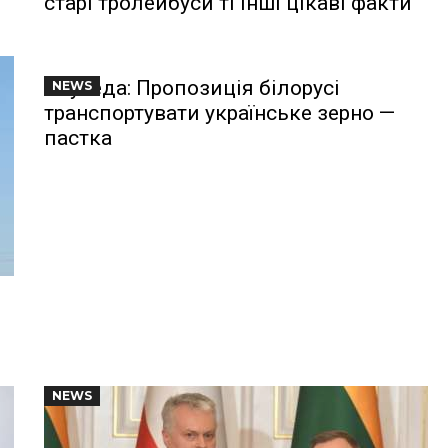
старі тролейбуси ті інші цікаві факти
Науседа: Пропозиція білорусі
NEWS
транспортувати українське зерно —
пастка
NEWS