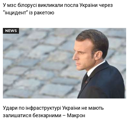
У мзс білорусі викликали посла України через
“інцидент” із ракетою
NEWS
Удари по інфраструктурі України не мають
залишатися безкарними – Макрон