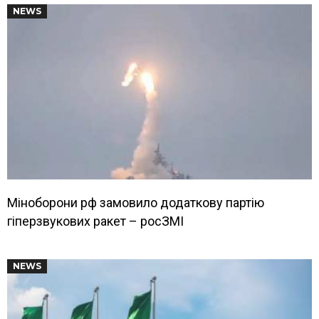
NEWS
Міноборони рф замовило додаткову партію
гіперзвукових ракет – росЗМІ
NEWS