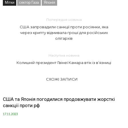
Мітки
сектор Газа
Японія
Попередня новина
США запровадили санкції проти росіянки, яка
через крипту відмивала гроші для російських
олігархів
Наступна новина
Колишній президент Гвінеї Камара втік із в’язниці
СХОЖІ ЗАПИСИ
США та Японія погодилися продовжувати жорсткі
санкції проти рф
17.11.2023