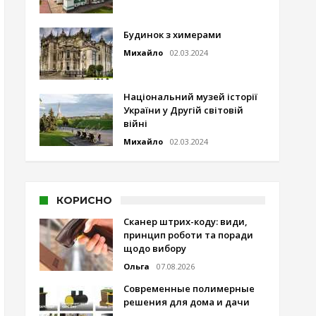
Будинок з химерами
Михайло
02.03.2024
Національний музей історії
України у Другій світовій
війні
Михайло
02.03.2024
КОРИСНО
Сканер штрих-коду: види,
принцип роботи та поради
щодо вибору
Ольга
07.08.2026
Современные полимерные
решения для дома и дачи