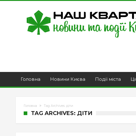
Головна
Новини Києва
Події міста
Ці
Головна
Tag Archives: діти
TAG ARCHIVES: ДІТИ