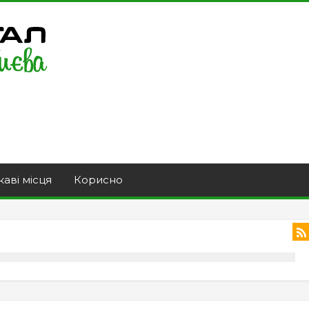
каві місця
Корисно