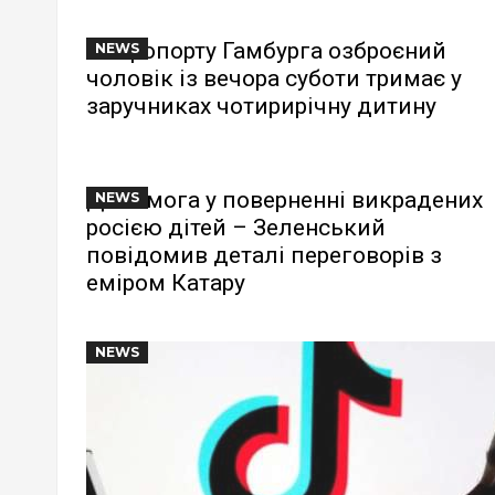
В аеропорту Гамбурга озброєний
NEWS
чоловік із вечора суботи тримає у
заручниках чотирирічну дитину
Допомога у поверненні викрадених
NEWS
росією дітей – Зеленський
повідомив деталі переговорів з
еміром Катару
NEWS