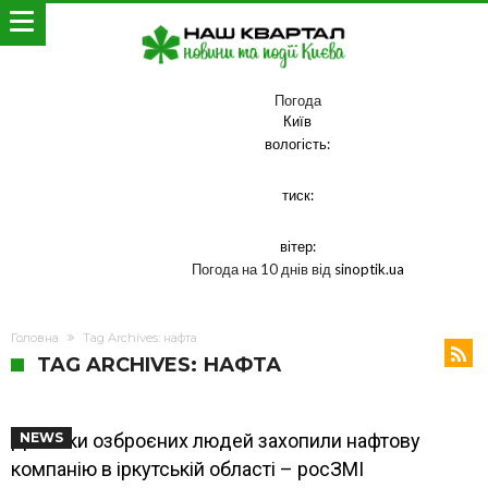
Погода
Київ
вологість:
тиск:
вітер:
Погода на 10 днів від
sinoptik.ua
Головна
Tag Archives: нафта
TAG ARCHIVES: НАФТА
Десятки озброєних людей захопили нафтову
NEWS
компанію в іркутській області – росЗМІ