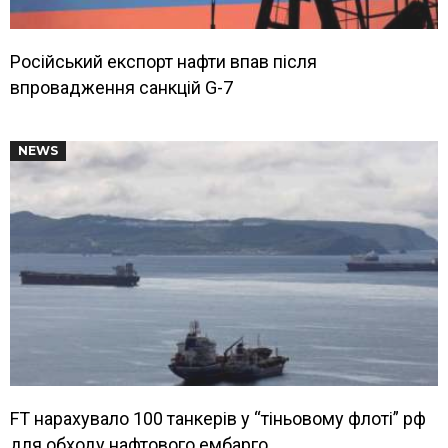
Російський експорт нафти впав після
впровадження санкцій G-7
NEWS
FT нарахувало 100 танкерів у “тіньовому флоті” рф
для обходу нафтового ембарго