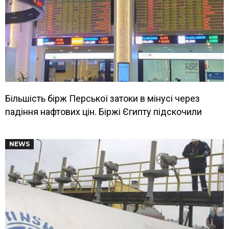
Більшість бірж Перської затоки в мінусі через
падіння нафтових цін. Біржі Єгипту підскочили
NEWS