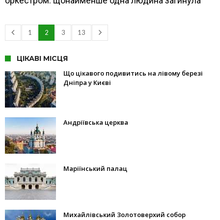
оркестром: щонайменше одна людина загинула
1
2
3
13
ЦІКАВІ МІСЦЯ
Що цікавого подивитись на лівому березі
Дніпра у Києві
Андріївська церква
Маріїнський палац
Михайлівський Золотоверхий собор