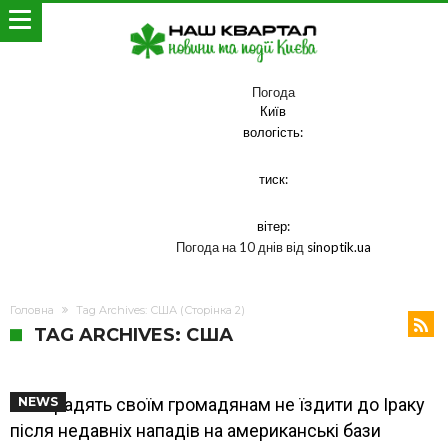
Погода
Київ
вологість:
тиск:
вітер:
Погода на 10 днів від
sinoptik.ua
Головна
Tag Archives: США
(Сторінка 2)
TAG ARCHIVES: США
США радять своїм громадянам не їздити до Іраку
NEWS
після недавніх нападів на американські бази