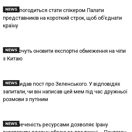
Трамп погодиться стати спікером Палати
NEWS
представників на короткий строк, щоб об’єднати
країну
США хочуть оновити експортні обмеження на чіпи
NEWS
з Китаю
Маск видав пост про Зеленського. У відповідях
NEWS
запитали, чи він написав цей мем під час дружньої
розмови з путіним
Забезпеченість ресурсами дозволяє Ірану
NEWS