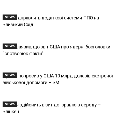
США відправлять додаткові системи ППО на
NEWS
Близький Схід
Китай заявив, що звіт США про ядерні боєголовки
NEWS
“спотворює факти”
Ізраїль попросив у США 10 млрд доларів екстреної
NEWS
військової допомоги – ЗМІ
Байден здійснить візит до Ізраїлю в середу –
NEWS
Блінкен