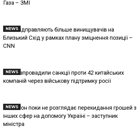
Газа – ЗМІ
США відправляють більше винищувачів на
NEWS
Близький Схід у рамках плану зміцнення позиції –
CNN
США запровадили санкції проти 42 китайських
NEWS
компаній через військову підтримку росії
Пентагон поки не розглядає перекидання грошей з
NEWS
інших сфер на допомогу Україні – заступник
міністра