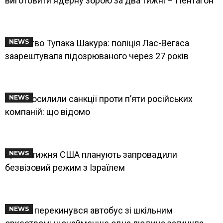
виготовити ядерну зброю за два тижні – Пентагон
Вбивство Тупака Шакура: поліція Лас-Вегаса
NEWS
заарештувала підозрюваного через 27 років
США посилили санкції проти п’яти російських
NEWS
компаній: що відомо
Цього тижня США планують запровадили
NEWS
безвізовий режим з Ізраїлем
У США перекинувся автобус зі шкільним
NEWS