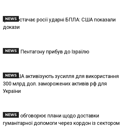
Іран постачає росії ударні БПЛА: США показали
NEWS
докази
Голова Пентагону прибув до Ізраїлю
NEWS
WP: США активізують зусилля для використання
NEWS
300 млрд дол. заморожених активів рф для
України
Єгипет обговорює плани щодо доставки
NEWS
гуманітарної допомоги через кордон із сектором