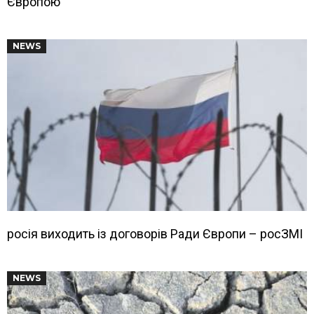
Європою
NEWS
росія виходить із договорів Ради Європи – росЗМІ
NEWS