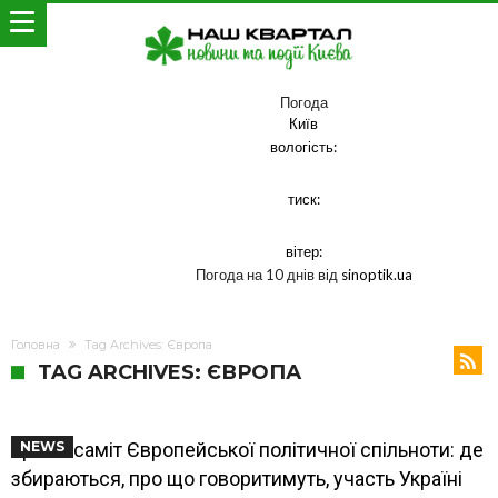
Погода
Київ
вологість:
тиск:
вітер:
Погода на 10 днів від
sinoptik.ua
Головна
Tag Archives: Європа
TAG ARCHIVES: ЄВРОПА
Третій саміт Європейської політичної спільноти: де
NEWS
збираються, про що говоритимуть, участь Україні