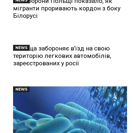
Міноборони Польщі показало, як
NEWS
мігранти проривають кордон з боку
Білорусі
Польща забороняє в’їзд на свою
NEWS
територію легкових автомобілів,
зареєстрованих у росії
NEWS