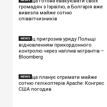
Польща готова евакуювати своїх
NEWS
громадян з Ізраїлю, а Болгарія вже
вивезла майже сотню
співвітчизників
Шольц пригрозив уряду Польщі
NEWS
відновленням прикордонного
контролю через наплив мігрантів –
Bloomberg
Польща планує отримати майже
NEWS
сотню гелікоптерів Apache: Конгрес
США погодив