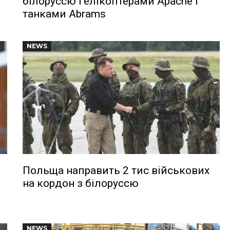
білоруссю гелікоптерами Apache і
танками Abrams
NEWS
Польща направить 2 тис військових
на кордон з білоруссю
NEWS