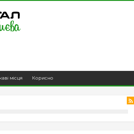
каві місця
Корисно