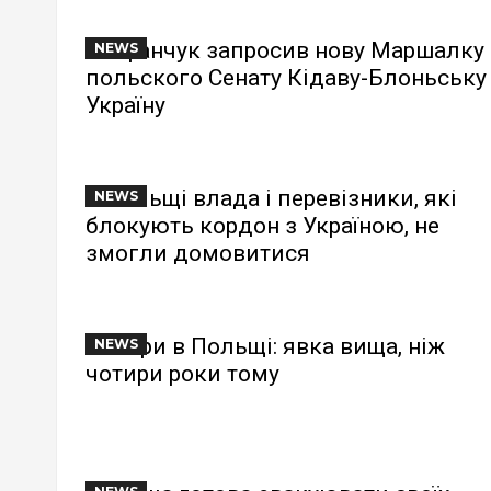
Стефанчук запросив нову Маршалку
NEWS
польского Сенату Кідаву-Блоньську
Україну
У Польщі влада і перевізники, які
NEWS
блокують кордон з Україною, не
змогли домовитися
Вибори в Польщі: явка вища, ніж
NEWS
чотири роки тому