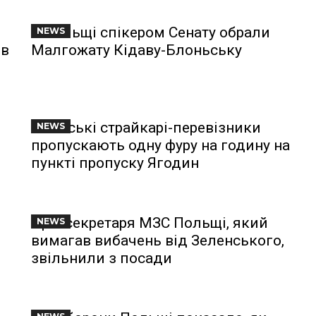
У Польщі спікером Сенату обрали
NEWS
 в
Малгожату Кідаву-Блоньську
Польські страйкарі-перевізники
NEWS
пропускають одну фуру на годину на
пункті пропуску Ягодин
Прессекретаря МЗС Польщі, який
NEWS
вимагав вибачень від Зеленського,
звільнили з посади